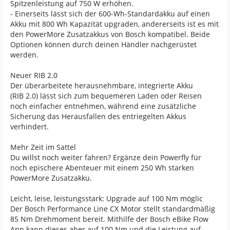
Spitzenleistung auf 750 W erhöhen.
- Einerseits lässt sich der 600-Wh-Standardakku auf einen
Akku mit 800 Wh Kapazität upgraden, andererseits ist es mit
den PowerMore Zusatzakkus von Bosch kompatibel. Beide
Optionen können durch deinen Händler nachgerüstet
werden.
Neuer RIB 2.0
Der überarbeitete herausnehmbare, integrierte Akku
(RIB 2.0) lässt sich zum bequemeren Laden oder Reisen
noch einfacher entnehmen, während eine zusätzliche
Sicherung das Herausfallen des entriegelten Akkus
verhindert.
Mehr Zeit im Sattel
Du willst noch weiter fahren? Ergänze dein Powerfly für
noch epischere Abenteuer mit einem 250 Wh starken
PowerMore Zusatzakku.
Leicht, leise, leistungsstark: Upgrade auf 100 Nm möglic
Der Bosch Performance Line CX Motor stellt standardmäßig
85 Nm Drehmoment bereit. Mithilfe der Bosch eBike Flow
App kann dieses aber auf 100 Nm und die Leistung auf