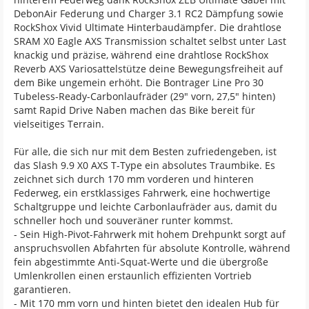
DebonAir Federung und Charger 3.1 RC2 Dämpfung sowie
RockShox Vivid Ultimate Hinterbaudämpfer. Die drahtlose
SRAM X0 Eagle AXS Transmission schaltet selbst unter Last
knackig und präzise, während eine drahtlose RockShox
Reverb AXS Variosattelstütze deine Bewegungsfreiheit auf
dem Bike ungemein erhöht. Die Bontrager Line Pro 30
Tubeless-Ready-Carbonlaufräder (29" vorn, 27,5" hinten)
samt Rapid Drive Naben machen das Bike bereit für
vielseitiges Terrain.
Für alle, die sich nur mit dem Besten zufriedengeben, ist
das Slash 9.9 X0 AXS T-Type ein absolutes Traumbike. Es
zeichnet sich durch 170 mm vorderen und hinteren
Federweg, ein erstklassiges Fahrwerk, eine hochwertige
Schaltgruppe und leichte Carbonlaufräder aus, damit du
schneller hoch und souveräner runter kommst.
- Sein High-Pivot-Fahrwerk mit hohem Drehpunkt sorgt auf
anspruchsvollen Abfahrten für absolute Kontrolle, während
fein abgestimmte Anti-Squat-Werte und die übergroße
Umlenkrollen einen erstaunlich effizienten Vortrieb
garantieren.
- Mit 170 mm vorn und hinten bietet den idealen Hub für