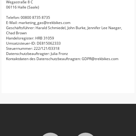
Wegastraße 8 C
06116 Halle (Saale)
Telefon: 00800 8735 8735
E-Mail: marketing_gas@trekbikes.com
Geschäftsführer: Harald Schmiedel, John Burke, Jennifer Lee Naeger,
Chad Brown
Handelsregister: HRB 31059
Umsatzsteuer-ID: DE815062333
Steuernummer: 222/121/03318
Datenschutzbeauftragter: Julia Fronz
Kontaktdaten des Datenschutzbeauftragten: GDPR@trekbikes.com