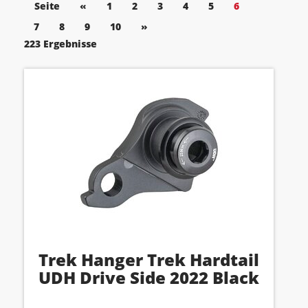
Seite
«
1
2
3
4
5
6
7
8
9
10
»
223 Ergebnisse
Trek Hanger Trek Hardtail
UDH Drive Side 2022 Black