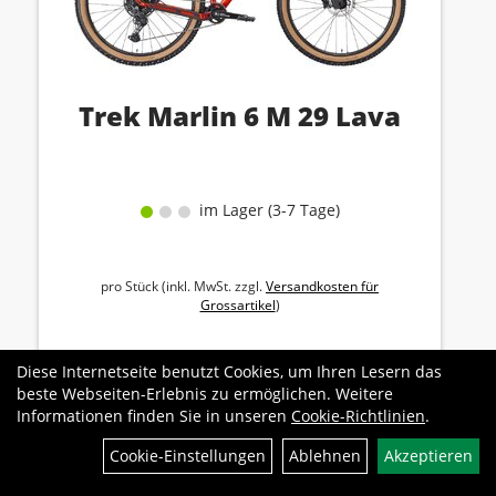
Trek Marlin 6 M 29 Lava
im Lager (3-7 Tage)
pro Stück (inkl. MwSt. zzgl.
Versandkosten für
Grossartikel
)
949,00 EUR
Diese Internetseite benutzt Cookies, um Ihren Lesern das
beste Webseiten-Erlebnis zu ermöglichen. Weitere
Informationen finden Sie in unseren
Cookie-Richtlinien
.
Filter
Cookie-Einstellungen
Ablehnen
Akzeptieren
Varianten verfügbar