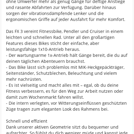
ohne Umwerfer mehr als genug Gänge für deftige Anstiege
und rasante Abfahrten zur Verfügung. Darüber hinaus
sorgen der vibrationsdämpfende Lenker und die
ergonomischen Griffe auf jeder Ausfahrt für mehr Komfort.
Das FX 3 vereint Fitnessbike, Pendler und Cruiser in einem
leichten und schnellen Rad. Unter all den großartigen
Features dieses Bikes sticht der einfache, aber
leistungsfähige 1x10-Antrieb heraus.
- Der wartungsarme 1x-Antrieb hält Gänge bereit, die du auf
deinen täglichen Abenteuern brauchst.
- Das Bike lässt sich problemlos mit MIK-Heckgepäckträger,
Seitenständer, Schutzblechen, Beleuchtung und vielem
mehr nachrüsten.
- Es ist vielseitig und macht alles mit – egal, ob du deine
Fitness verbessern, es für den Weg zur Arbeit nutzen oder
damit zum Wochenmarkt fahren willst.
- Die intern verlegten, vor Witterungseinflüssen geschützten
Züge tragen zum eleganten Look des Rahmens bei.
Schnell und effizient
Dank unserer aktiven Geometrie sitzt du bequemer und
aufrechter. So fühlst du dich weniger müde und kannst jede