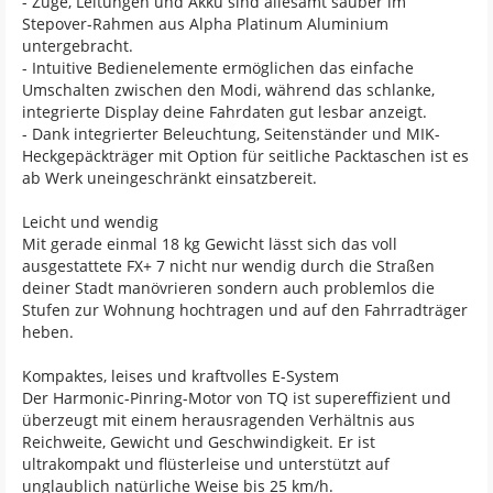
- Züge, Leitungen und Akku sind allesamt sauber im
Stepover-Rahmen aus Alpha Platinum Aluminium
untergebracht.
- Intuitive Bedienelemente ermöglichen das einfache
Umschalten zwischen den Modi, während das schlanke,
integrierte Display deine Fahrdaten gut lesbar anzeigt.
- Dank integrierter Beleuchtung, Seitenständer und MIK-
Heckgepäckträger mit Option für seitliche Packtaschen ist es
ab Werk uneingeschränkt einsatzbereit.
Leicht und wendig
Mit gerade einmal 18 kg Gewicht lässt sich das voll
ausgestattete FX+ 7 nicht nur wendig durch die Straßen
deiner Stadt manövrieren sondern auch problemlos die
Stufen zur Wohnung hochtragen und auf den Fahrradträger
heben.
Kompaktes, leises und kraftvolles E-System
Der Harmonic-Pinring-Motor von TQ ist supereffizient und
überzeugt mit einem herausragenden Verhältnis aus
Reichweite, Gewicht und Geschwindigkeit. Er ist
ultrakompakt und flüsterleise und unterstützt auf
unglaublich natürliche Weise bis 25 km/h.