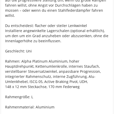
auf die progressivere Stellung um, wenn du große Rampen
fahren willst, ohne Angst vor Durchschlägen haben zu
müssen – oder wenn du einen Stahlfederdämpfer fahren
willst.
Du entscheidest: flacher oder steiler Lenkwinkel
Installiere angewinkelte Lagerschalen (optional erhältlich),
um den um ein Grad anzuheben oder abzusenken, ohne die
Innenlagerhöhe zu beeinflussen.
Geschlecht: Uni
Rahmen: Alpha Platinum Aluminium, hoher
Hauptdrehpunkt, Kettenumlenkrolle, internes Staufach,
verstellbarer Steuersatzwinkel, anpassbare Progression,
integrierter Rahmenschutz, interne Zugführung, Alu-
Umlenkhebel, ISCG 05, Active Braking Pivot, UDH,
148 x 12 mm Steckachse, 170 mm Federweg
Rahmengröße: L
Rahmenmaterial: Aluminium