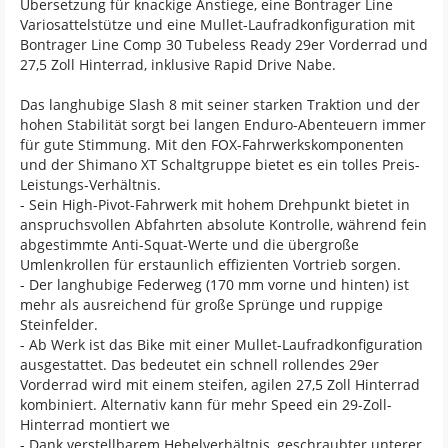
Übersetzung für knackige Anstiege, eine Bontrager Line
Variosattelstütze und eine Mullet-Laufradkonfiguration mit
Bontrager Line Comp 30 Tubeless Ready 29er Vorderrad und
27,5 Zoll Hinterrad, inklusive Rapid Drive Nabe.
Das langhubige Slash 8 mit seiner starken Traktion und der
hohen Stabilität sorgt bei langen Enduro-Abenteuern immer
für gute Stimmung. Mit den FOX-Fahrwerkskomponenten
und der Shimano XT Schaltgruppe bietet es ein tolles Preis-
Leistungs-Verhältnis.
- Sein High-Pivot-Fahrwerk mit hohem Drehpunkt bietet in
anspruchsvollen Abfahrten absolute Kontrolle, während fein
abgestimmte Anti-Squat-Werte und die übergroße
Umlenkrollen für erstaunlich effizienten Vortrieb sorgen.
- Der langhubige Federweg (170 mm vorne und hinten) ist
mehr als ausreichend für große Sprünge und ruppige
Steinfelder.
- Ab Werk ist das Bike mit einer Mullet-Laufradkonfiguration
ausgestattet. Das bedeutet ein schnell rollendes 29er
Vorderrad wird mit einem steifen, agilen 27,5 Zoll Hinterrad
kombiniert. Alternativ kann für mehr Speed ein 29-Zoll-
Hinterrad montiert we
- Dank verstellbarem Hebelverhältnis, geschraubter unterer