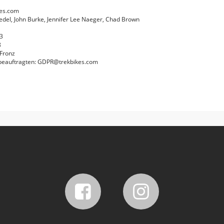
kes.com
edel, John Burke, Jennifer Lee Naeger, Chad Brown
3
8
 Fronz
beauftragten: GDPR@trekbikes.com