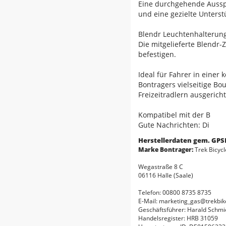
Eine durchgehende Ausspa
und eine gezielte Unters
Blendr Leuchtenhalterun
Die mitgelieferte Blendr-
befestigen.
Ideal für Fahrer in einer
Bontragers vielseitige Bo
Freizeitradlern ausgericht
Kompatibel mit der B
Gute Nachrichten: Di
Herstellerdaten gem. GPS
Marke Bontrager:
Trek Bicyc
Wegastraße 8 C
06116 Halle (Saale)
Telefon: 00800 8735 8735
E-Mail: marketing_gas@trekbi
Geschäftsführer: Harald Schmi
Handelsregister: HRB 31059