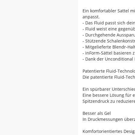
Ein komfortabler Sattel 
anpasst.
- Das Fluid passt sich d
- Fluid weist eine gegen
- Durchgehende Aussparu
- Stützende Schalenkonst
- Mitgelieferte Blendr-Hal
- inForm-Sättel basieren
- Dank der Unconditional 
Patentierte Fluid-Technol
Die patentierte Fluid-Te
Ein spürbarer Unterschie
Eine bessere Lösung für e
Spitzendruck zu reduzier
Besser als Gel
In Druckmessungen überze
Komfortorientiertes Desi