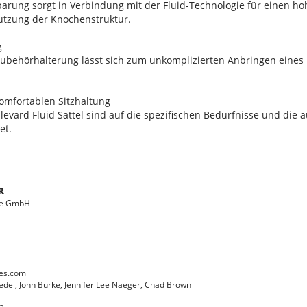
rung sorgt in Verbindung mit der Fluid-Technologie für einen h
tützung der Knochenstruktur.
g
Zubehörhalterung lässt sich zum unkomplizierten Anbringen eines B
 komfortablen Sitzhaltung
ulevard Fluid Sättel sind auf die spezifischen Bedürfnisse und die
et.
R
le GmbH
kes.com
edel, John Burke, Jennifer Lee Naeger, Chad Brown