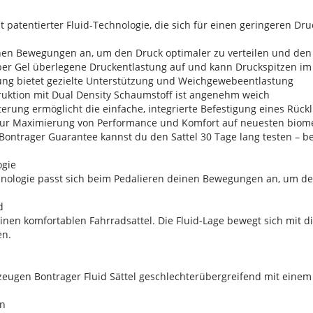
mit patentierter Fluid-Technologie, die sich für einen geringeren
einen Bewegungen an, um den Druck optimaler zu verteilen und de
über Gel überlegene Druckentlastung auf und kann Druckspitzen im 
ng bietet gezielte Unterstützung und Weichgewebeentlastung
ruktion mit Dual Density Schaumstoff ist angenehm weich
terung ermöglicht die einfache, integrierte Befestigung eines Rückl
 zur Maximierung von Performance und Komfort auf neuesten bio
Bontrager Guarantee kannst du den Sattel 30 Tage lang testen – b
ogie
chnologie passt sich beim Pedalieren deinen Bewegungen an, um d
d
inen komfortablen Fahrradsattel. Die Fluid-Lage bewegt sich mit 
en.
ugen Bontrager Fluid Sättel geschlechterübergreifend mit einem 
gn