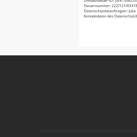
Umsatzsteuer-ID: DE81506233
Steuernummer: 222/121/0331
Datenschutzbeauftragter: Julia
Kontaktdaten des Datenschutz