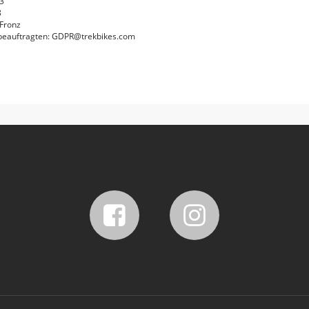
3
8
 Fronz
beauftragten: GDPR@trekbikes.com