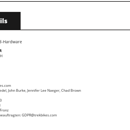
ils
ed-Hardware
R
bH
kes.com
edel, John Burke, Jennifer Lee Naeger, Chad Brown
3
8
 Fronz
beauftragten: GDPR@trekbikes.com