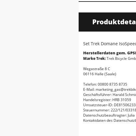
Produktdeta
Set Trek Domane IsoSpe
Herstellerdaten gem. GPS
Marke Trek:
Trek Bicycle Gm
Wegastraße 8 C
06116 Halle (Saale)
Telefon: 00800 8735 8735
E-Mail: marketing_gas@trekbi
Geschäftsführer: Harald Schmi
Handelsregister: HRB 31059
Umsatzsteuer-ID: DE81506233
Steuernummer: 222/121/0331
Datenschutzbeauftragter: Julia
Kontaktdaten des Datenschutz