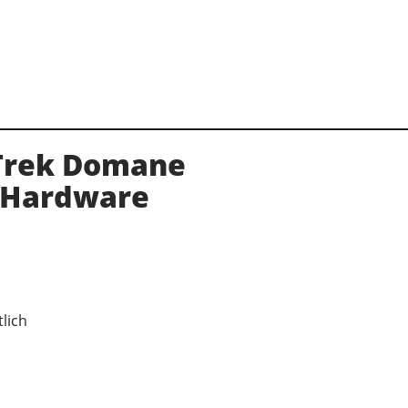
 Trek Domane
-Hardware
tlich